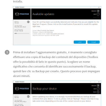
Installa.
Prima di installare l'aggiornamento gratuito, è vivamente consigliato
effettuare una copia di backup dei contenuti del dispositivo (Toolbox
offre la possibilità di farlo in questo punto). Scegliere un nome
significativo che consenta di identificare successivamente il backup,
quindi fare clic su Backup per crearlo. Questo processo può impiegare
alcuni minuti.