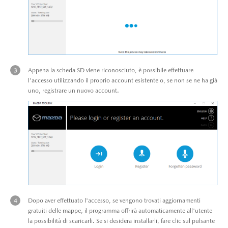
Appena la scheda SD viene riconosciuto, è possibile effettuare
l'accesso utilizzando il proprio account esistente o, se non se ne ha già
uno, registrare un nuovo account.
Dopo aver effettuato l'accesso, se vengono trovati aggiornamenti
gratuiti delle mappe, il programma offrirà automaticamente all'utente
la possibilità di scaricarli. Se si desidera installarli, fare clic sul pulsante