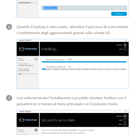
Quando il backup è stato creato, attendere il processo di scaricamento
e trasferimento degli aggiornamenti gratuiti sulla scheda SD.
Una volta terminata l'installazione è possibile chiudere Toolbox con il
pulsante Esci o tornare al menu principale con il pulsante Home.