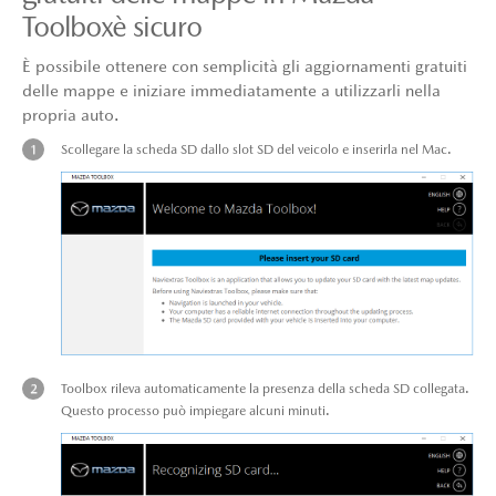
Toolboxè sicuro
È possibile ottenere con semplicità gli aggiornamenti gratuiti
delle mappe e iniziare immediatamente a utilizzarli nella
propria auto.
Scollegare la scheda SD dallo slot SD del veicolo e inserirla nel Mac.
Toolbox rileva automaticamente la presenza della scheda SD collegata.
Questo processo può impiegare alcuni minuti.