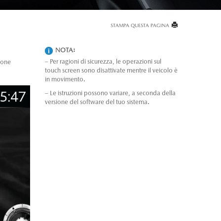
STAMPA QUESTA PAGINA
NOTA:
– Per ragioni di sicurezza, le operazioni sul
sione
touch screen sono disattivate mentre il veicolo è
in movimento.
– Le istruzioni possono variare, a seconda della
versione del software del tuo sistema.