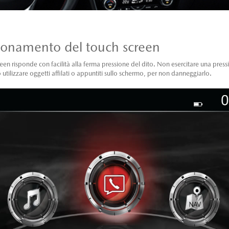
ionamento del touch screen
reen risponde con facilità alla ferma pressione del dito. Non esercitare una pres
 utilizzare oggetti affilati o appuntiti sullo schermo, per non danneggiarlo.