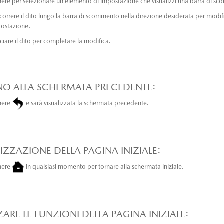
ere per selezionare un elemento di impostazione che visualizzi una barra di sco
scorrere il dito lungo la barra di scorrimento nella direzione desiderata per modif
postazione.
sciare il dito per completare la modifica.
NO ALLA SCHERMATA PRECEDENTE:
mere
e sarà visualizzata la schermata precedente.
IZZAZIONE DELLA PAGINA INIZIALE:
mere
in qualsiasi momento per tornare alla schermata iniziale.
ZARE LE FUNZIONI DELLA PAGINA INIZIALE: