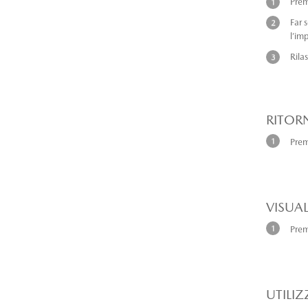
Prem
Far 
l’im
Rila
RITOR
Pre
VISUAL
Pre
UTILIZ