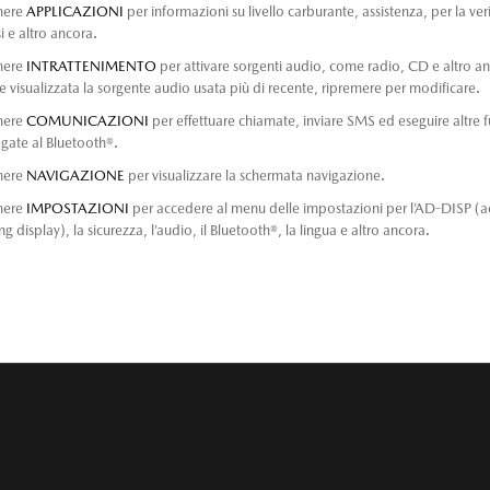
mere
APPLICAZIONI
per informazioni su livello carburante, assistenza, per la veri
si e altro ancora.
mere
INTRATTENIMENTO
per attivare sorgenti audio, come radio, CD e altro a
e visualizzata la sorgente audio usata più di recente, ripremere per modificare.
mere
COMUNICAZIONI
per effettuare chiamate, inviare SMS ed eseguire altre f
egate al Bluetooth®.
mere
NAVIGAZIONE
per visualizzare la schermata navigazione.
mere
IMPOSTAZIONI
per accedere al menu delle impostazioni per l’AD-DISP (a
ng display), la sicurezza, l’audio, il Bluetooth®, la lingua e altro ancora.