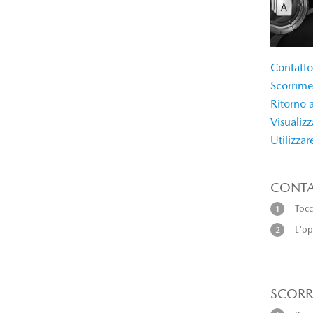
Contatto
Scorrim
Ritorno 
Visualizz
Utilizzar
CONTA
Tocc
L'op
SCORR