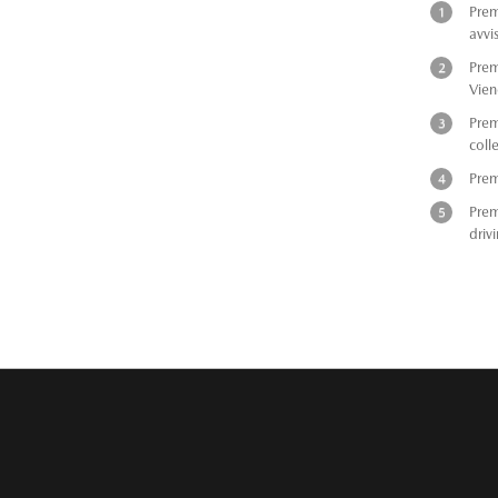
Pre
avvi
Pre
Vien
Pre
coll
Pre
Pre
drivi