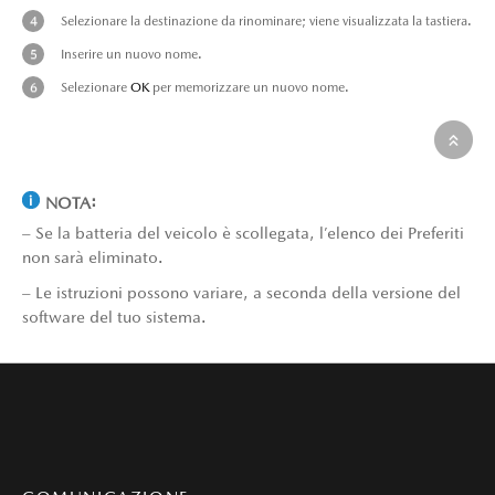
Selezionare la destinazione da rinominare; viene visualizzata la tastiera.
Inserire un nuovo nome.
Selezionare
OK
per memorizzare un nuovo nome.
NOTA:
– Se la batteria del veicolo è scollegata, l’elenco dei Preferiti
non sarà eliminato.
– Le istruzioni possono variare, a seconda della versione del
software del tuo sistema.