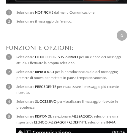
Selezionare
NOTIFICHE
dal menu Comunicazione.
Selezionare il messaggio dall’elenco.
FUNZIONI E OPZIONI:
Selezionare
ELENCO POSTA IN ARRIVO
per un elenco dei messaggi
attuali. Effettuare la propria selezione.
Selezionare
RIPRODUCI
per la riproduzione audio del messaggio;
premere di nuovo per mettere in pausa temporaneamente.
Selezionare
PRECEDENTE
per visualizzare il messaggio più recente
ricevuto.
Selezionare
SUCCESSIVO
per visualizzare il messaggio ricevuto in
precedenza.
Selezionare
RISPONDI
; selezionare
MESSAGGIO
; selezionare una
risposta da
ELENCO MESSAGGI PREDEFINITI
; selezionare
INVIA
.