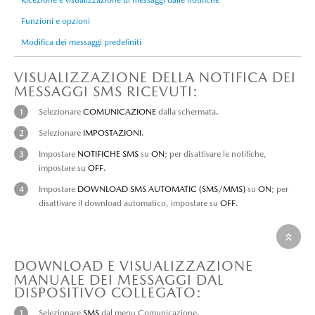
Ricezione e visualizzazione di messaggi dalle notifiche
Funzioni e opzioni
Modifica dei messaggi predefiniti
VISUALIZZAZIONE DELLA NOTIFICA DEI
MESSAGGI SMS RICEVUTI:
Selezionare
COMUNICAZIONE
dalla schermata.
Selezionare
IMPOSTAZIONI
.
Impostare
NOTIFICHE SMS
su
ON
; per disattivare le notifiche,
impostare su
OFF
.
Impostare
DOWNLOAD SMS AUTOMATIC (SMS/MMS)
su
ON
; per
disattivare il download automatico, impostare su
OFF
.
DOWNLOAD E VISUALIZZAZIONE
MANUALE DEI MESSAGGI DAL
DISPOSITIVO COLLEGATO:
Selezionare
SMS
dal menu Comunicazione.