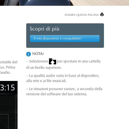
STAMPA QUESTA PAGINA
Scopri di più
Il mio dispositivo è compatibile?
NOTA:
– Selezionare
per spostare in una cartella
rtatile del
sso. Prima
di un livello superiore.
l’audio.
– La qualità audio varia in base al dispositivo,
alla rete e ai file musicali.
– Le istruzioni possono variare, a seconda della
versione del software del tuo sistema.