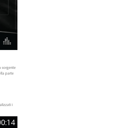
ma sorgente
lla parte
lizzati i