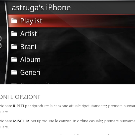
ONI E OPZIONI:
zionare
RIPETI
per riprodurre la canzone attuale ripetutamente; premere nuov
llare.
zionare
MISCHIA
per riprodurre le canzoni in ordine casuale; premere nuovam
llare.