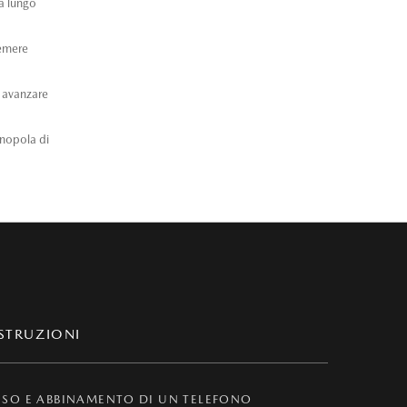
 a lungo
remere
r avanzare
manopola di
ISTRUZIONI
SO E ABBINAMENTO DI UN TELEFONO