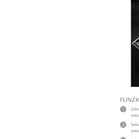
FUNZI
Sele
annu
Sele
annu