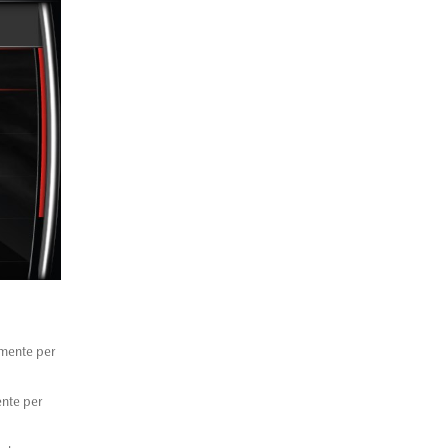
amente per
ente per