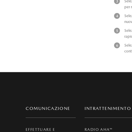
Sele
per 
Sele
nuov
Sele
rapi
Sele
cont
COMUNICAZIONE
INTRATTENIMENTO
EFFETTUARE E
RADIO AHA™