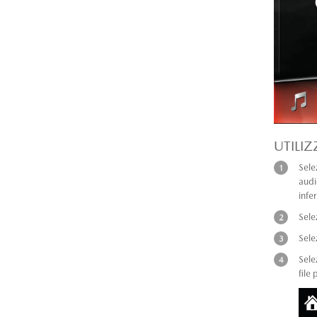
UTILI
Sele
audi
infe
Sele
Sele
Sele
file 