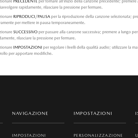
zionare
PRECEDENTE
per tornare all’inizio della canzone precedente; premere
riavvolgere rapidamente, rilasciare la pressione per fermare.
zionare
RIPRODUCI/PAUSA
per la riproduzione della canzone selezionata; p
amente per mettere in pausa temporaneamente.
zionare
SUCCESSIVO
per passare alla canzone successiva; premere a lungo pe
damente, rilasciare la pressione per fermare.
zionare
IMPOSTAZIONI
per regolare i livelli della qualità audio; utilizzare la 
rollo per apportare modifiche.
NAVIGAZIONE
IMPOSTAZIONI
IMPOSTAZIONI
PERSONALIZZAZIONE
U