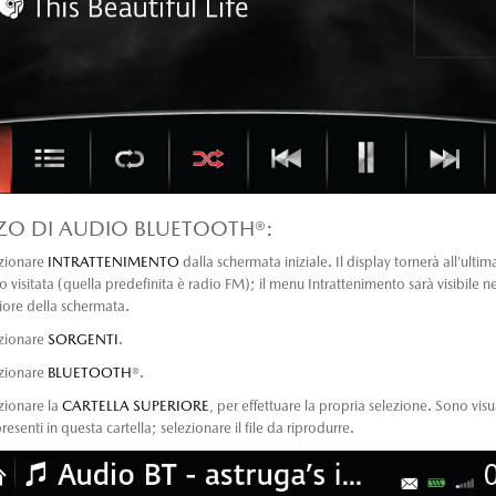
ZZO DI AUDIO BLUETOOTH®:
zionare
INTRATTENIMENTO
dalla schermata iniziale. Il display tornerà all’ulti
o visitata (quella predefinita è radio FM); il menu Intrattenimento sarà visibile ne
riore della schermata.
zionare
SORGENTI
.
zionare
BLUETOOTH
®.
zionare la
CARTELLA SUPERIORE
, per effettuare la propria selezione. Sono visua
presenti in questa cartella; selezionare il file da riprodurre.