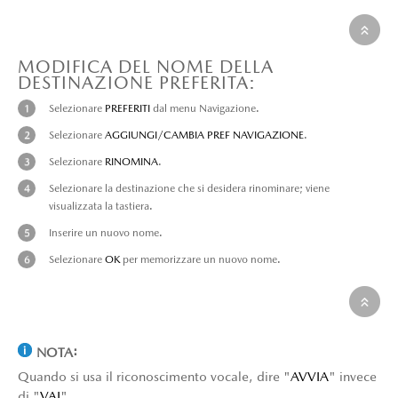
MODIFICA DEL NOME DELLA
DESTINAZIONE PREFERITA:
Selezionare
PREFERITI
dal menu Navigazione.
Selezionare
AGGIUNGI/CAMBIA PREF NAVIGAZIONE
.
Selezionare
RINOMINA
.
Selezionare la destinazione che si desidera rinominare; viene
visualizzata la tastiera.
Inserire un nuovo nome.
Selezionare
OK
per memorizzare un nuovo nome.
NOTA:
Quando si usa il riconoscimento vocale, dire "
AVVIA
" invece
di "
VAI
".