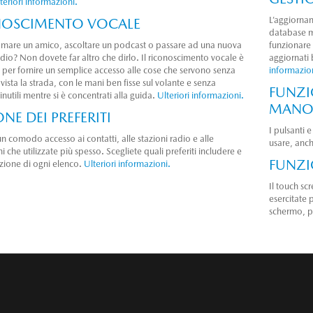
teriori informazioni.
L’aggiorna
NOSCIMENTO VOCALE
database m
amare un amico, ascoltare un podcast o passare ad una nuova
funzionare 
dio? Non dovete far altro che dirlo. Il riconoscimento vocale è
aggiornati 
 per fornire un semplice accesso alle cose che servono senza
informazio
vista la strada, con le mani ben fisse sul volante e senza
FUNZI
 inutili mentre si è concentrati alla guida.
Ulteriori informazioni.
MANOP
NE DEI PREFERITI
I pulsanti 
n comodo accesso ai contatti, alle stazioni radio e alle
usare, anch
i che utilizzate più spesso. Scegliete quali preferiti includere e
FUNZI
azione di ogni elenco.
Ulteriori informazioni.
Il touch sc
esercitate 
schermo, p