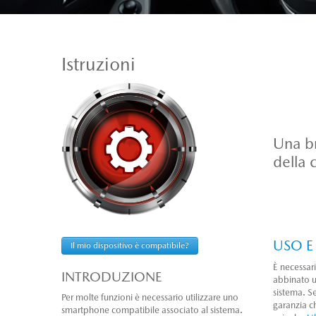
Istruzioni
Una br
della 
USO E
Il mio dispositivo è compatibile?
È necessar
INTRODUZIONE
abbinato u
sistema. Se
Per molte funzioni è necessario utilizzare uno
garanzia c
smartphone compatibile associato al sistema.