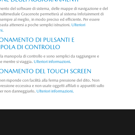
mento del software di sistema, delle mappe di navigazione e del
ultimediale Gracenote permetterà al sistema Infotainment di
sempre al meglio, in modo preciso ed efficiente. Per essere
basta attenersi a poche semplici istruzioni.
Ulteriori
ni.
ONAMENTO DI PULSANTI E
OLA DI CONTROLLO
e la manopola di controllo e sono semplici da raggiungere e
e mentre si viaggia.
Ulteriori informazioni.
ONAMENTO DEL TOUCH SCREEN
reen risponde con facilità alla ferma pressione del dito. Non
pressione eccessiva e non usate oggetti affilati o appuntiti sullo
er non danneggiarlo.
Ulteriori informazioni.