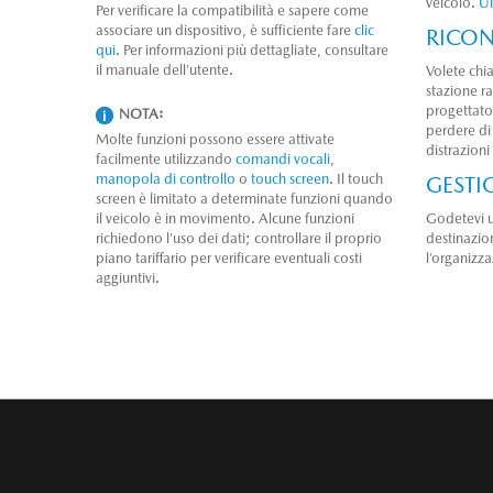
veicolo.
Ul
Per verificare la compatibilità e sapere come
associare un dispositivo, è sufficiente fare
clic
RICO
qui
. Per informazioni più dettagliate, consultare
il manuale dell’utente.
Volete chi
stazione ra
progettato
NOTA:
perdere di 
Molte funzioni possono essere attivate
distrazioni
facilmente utilizzando
comandi vocali
,
manopola di controllo
o
touch screen
. Il touch
GESTIO
screen è limitato a determinate funzioni quando
il veicolo è in movimento. Alcune funzioni
Godetevi u
richiedono l’uso dei dati; controllare il proprio
destinazion
piano tariffario per verificare eventuali costi
l’organizz
aggiuntivi.