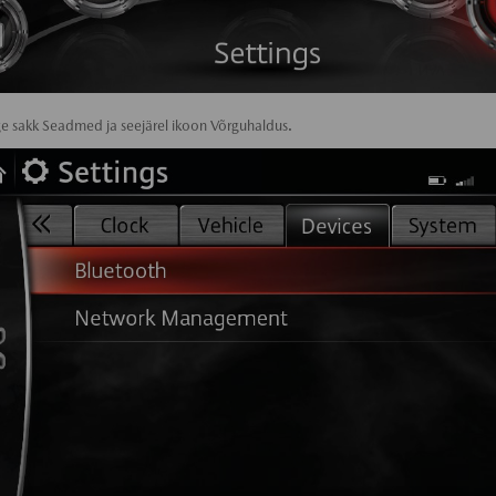
ge sakk Seadmed ja seejärel ikoon Võrguhaldus.