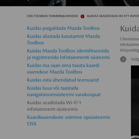
OSX TOOLBOX TOIMIMISJUHENDID
KUIDAS SEADISTADA WI-FI'T INFO
Kuida
Kuidas paigaldada Mazda Toolbox
Kuidas alustada kasutamist Mazda
Ühendatud
Toolbox
infotainme
Kuidas Mazda Toolbox identifitseerida
tööpunktig
ja registreerida Infotainmenti süsteemi
Vali
Kuidas ma saan oma tasuta kaardi
uuenduse Mazda Toolbox
Kuidas osta ühendatud teenuseid
Kuidas luua või taastada
navigatsioonisüsteemi varukoopiat
Kuidas seadistada Wi-Fi't
infotainment-süsteemis
Kaardiuuenduste ostmine opsüsteemis
OSX