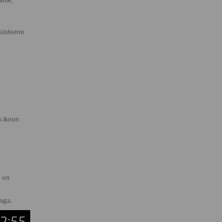
nime,
 Süsteemi
s ikoon
e on
guga.