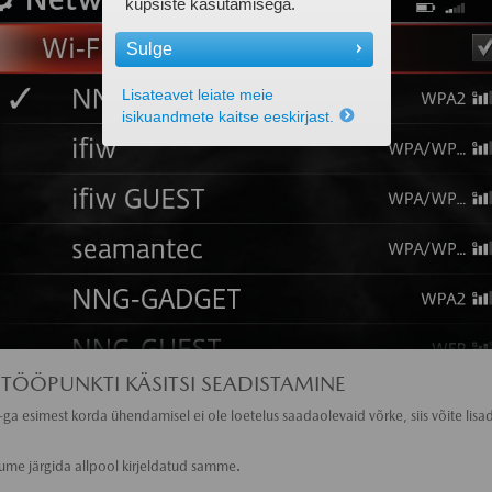
küpsiste kasutamisega.
Sulge
Lisateavet leiate meie
isikuandmete kaitse eeskirjast.
 TÖÖPUNKTI KÄSITSI SEADISTAMINE
-ga esimest korda ühendamisel ei ole loetelus saadaolevaid võrke, siis võite lisa
lume järgida allpool kirjeldatud samme.