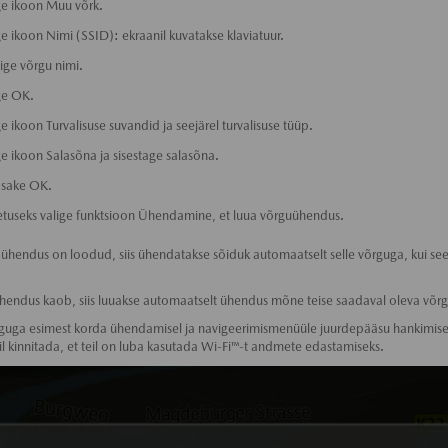
ge ikoon Muu võrk.
ge ikoon Nimi (SSID): ekraanil kuvatakse klaviatuur.
ige võrgu nimi.
ge OK.
ge ikoon Turvalisuse suvandid ja seejärel turvalisuse tüüp.
ge ikoon Salasõna ja sisestage salasõna.
sake OK.
tuseks valige funktsioon Ühendamine, et luua võrguühendus.
 ühendus on loodud, siis ühendatakse sõiduk automaatselt selle võrguga, kui se
hendus kaob, siis luuakse automaatselt ühendus mõne teise saadaval oleva võr
guga esimest korda ühendamisel ja navigeerimismenüüle juurdepääsu hankimise
il kinnitada, et teil on luba kasutada Wi-Fi™-t andmete edastamiseks.