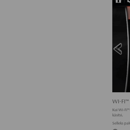
WI-FI™
Kui Wi-Fi™
käsitsi.
Selleks pa