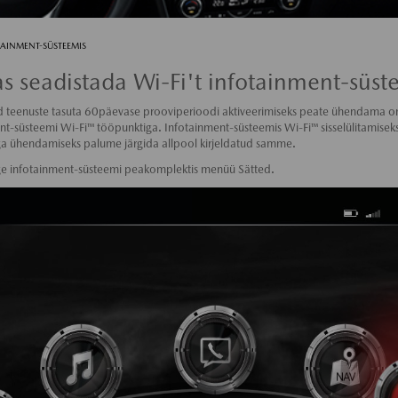
TAINMENT-SÜSTEEMIS
s seadistada Wi-Fi't infotainment-süst
 teenuste tasuta 60päevase prooviperioodi aktiveerimiseks peate ühendama 
nt-süsteemi Wi-Fi™ tööpunktiga. Infotainment-süsteemis Wi-Fi™ sisselülitamiseks 
a ühendamiseks palume järgida allpool kirjeldatud samme.
ge infotainment-süsteemi peakomplektis menüü Sätted.