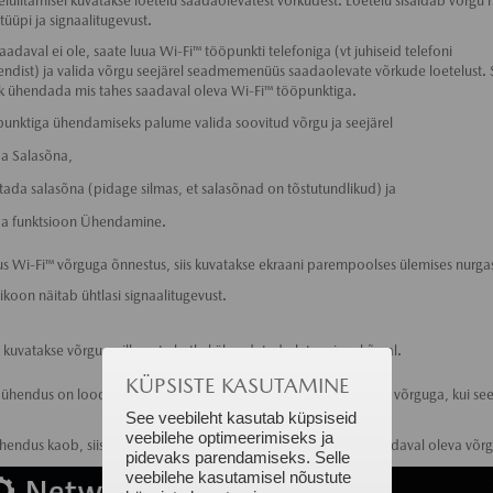
selülitamisel kuvatakse loetelu saadaolevatest võrkudest. Loetelu sisaldab võrgu 
 tüüpi ja signaalitugevust.
aadaval ei ole, saate luua Wi-Fi™ tööpunkti telefoniga (vt juhiseid telefoni
endist) ja valida võrgu seejärel seadmemenüüs saadaolevate võrkude loetelust.
k ühendada mis tahes saadaval oleva Wi-Fi™ tööpunktiga.
unktiga ühendamiseks palume valida soovitud võrgu ja seejärel
da Salasõna,
stada salasõna (pidage silmas, et salasõnad on tõstutundlikud) ja
da funktsioon Ühendamine.
s Wi-Fi™ võrguga õnnestus, siis kuvatakse ekraani parempoolses ülemises nurga
 ikoon näitab ühtlasi signaalitugevust.
kuvatakse võrgu, millega te hetkel ühendatud olete, nime kõrval.
KÜPSISTE KASUTAMINE
 ühendus on loodud, siis ühendatakse sõiduk automaatselt selle võrguga, kui se
See veebileht kasutab küpsiseid
veebilehe optimeerimiseks ja
hendus kaob, siis luuakse automaatselt ühendus mõne teise saadaval oleva võr
pidevaks parendamiseks. Selle
veebilehe kasutamisel nõustute