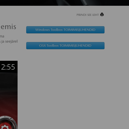
PRINDI SEE LEHT
eemis
Windows Toolbox TOIMIMISJUHENDID
oma
ja seejärel
OSX Toolbox TOIMIMISJUHENDID