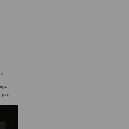
e on
guga.
l palub