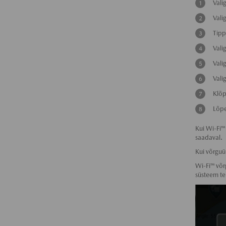
Vali
Vali
Tipp
Vali
Vali
Vali
Klõp
Lõpe
Kui Wi-Fi™
saadaval.
Kui võrguü
Wi-Fi™ võr
süsteem te