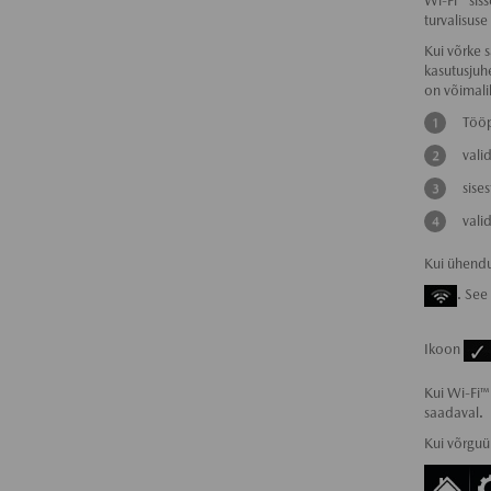
Wi-Fi™ sis
turvalisuse
Kui võrke s
kasutusjuh
on võimali
Tööp
vali
sise
vali
Kui ühendu
. See
Ikoon
Kui Wi-Fi™
saadaval.
Kui võrguü