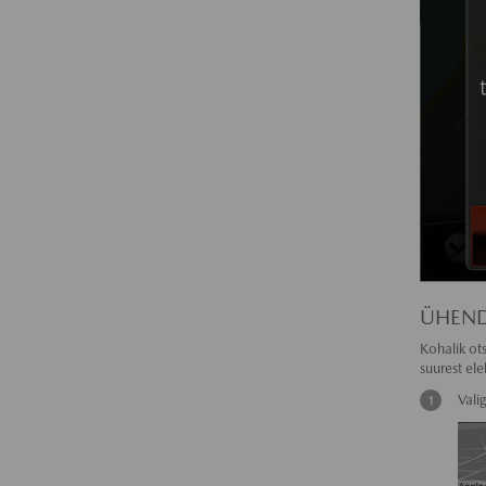
ÜHEND
Kohalik ot
suurest el
Vali