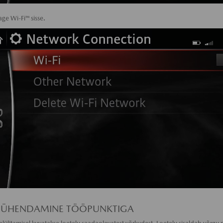
tage Wi-Fi™ sisse.
™ ÜHENDAMINE TÖÖPUNKTIGA