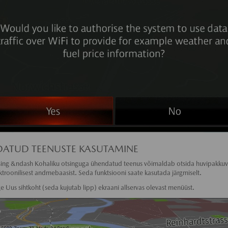
ATUD TEENUSTE KASUTAMINE
sing &ndash Kohaliku otsinguga ühendatud teenus võimaldab otsida huvipakkuv
ektroonilisest andmebaasist. Seda funktsiooni saate kasutada järgmiselt.
ge Uus sihtkoht (seda kujutab lipp) ekraani allservas olevast menüüst.