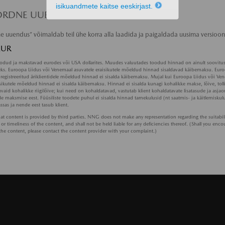
isikuandmete kaitse eeskirjast.
RDNE UUENDUS:
 uuendus” võimaldab teil ühe korra alla laadida ja paigaldada uusima versioon
EUR
odud ja makstavad eurodes või USA dollarites. Muudes valuutades toodud hinnad on ainult soovitu
ks. Euroopa Liidus või Venemaal asuvatele eraisikutele mõeldud hinnad sisaldavad käibemaksu. Euro
registreeritud äriklientidele mõeldud hinnad ei sisalda käibemaksu. Mujal kui Euroopa Liidus või Ve
isikutele mõeldud hinnad ei sisalda käibemaksu. Hinnad ei sisalda kunagi kohalikke makse, lõive, tolli
aid kohalikke riigilõive; kui need on kohaldatavad, vastutab klient kohaldatavate lisatasude ja asja
de maksmise eest. Füüsiliste toodete puhul ei sisalda hinnad tarnekulusid (nt saatmis- ja käitlemiskul
ssas ja nende eest tasub klient.
hat content is provided by third parties. NNG does not make any representation regarding the suitabili
r timeliness of the content, and shall not be held liable for any deficiencies thereof. (Shall you enco
 the content, please contact the content provider with your complaint.)