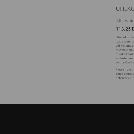
ÜHEKO
„Ühekordne
113.25 
Hinnad on lo
teabe saamise
või Venemaal 
asuvatele era
muid rakenduv
asutuste tasu
arvutatakse ka
Please note t
completeness o
deficiency of