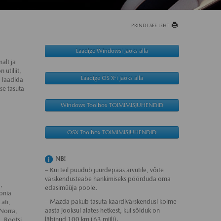
PRINDI SEE LEHT
Laadige Windowsi jaoks alla
alt ja
utiliit,
Laadige OS X-i jaoks alla
a laadida
se tasuta
Windows Toolbox TOIMIMISJUHENDID
OSX Toolbox TOIMIMISJUHENDID
NB!
– Kui teil puudub juurdepääs arvutile, võite
värskendusteabe hankimiseks pöörduda oma
,
edasimüüja poole.
onia
– Mazda pakub tasuta kaardivärskendusi kolme
äti,
aasta jooksul alates hetkest, kui sõiduk on
Norra,
läbinud 100 km (63 miili).
, Rootsi,