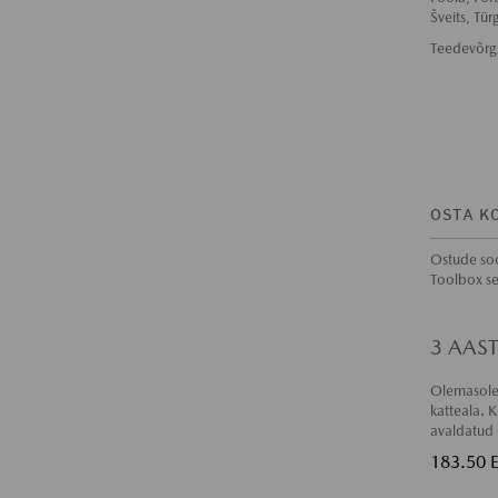
Šveits, Tür
Teedevõrgu
OSTA K
Ostude soo
Toolbox sel
3 AAS
Olemasole
katteala. K
avaldatud 
183.50 