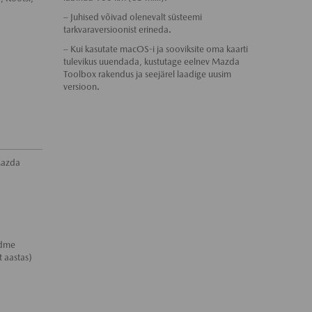
– Juhised võivad olenevalt süsteemi
tarkvaraversioonist erineda.
– Kui kasutate macOS-i ja sooviksite oma kaarti
tulevikus uuendada, kustutage eelnev Mazda
Toolbox rakendus ja seejärel laadige uusim
versioon.
Mazda
adme
t aastas)