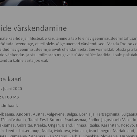
tide värskendamine
ate kaartide ja liiklusteabe kasutamine aitab teie navigeerimissüsteemil tõhusam
töötada. Veenduge, et teil oleks kõige uuemad värskendused. Mazda Toolbox on 
ldud navigeerimissüsteemi ja arvuti ühendamiseks. See võimaldab otsida ja all
id värskendusi ja sisu, mille saab mugavalt süsteemi üles laadida. Lisaks pakutak
kendusi kolme aasta jooksul.
pa kaart
d: Juuni 2025
us: 8100 MB
sim kaart.
Albaania, Andorra, Austria, Valgevene, Belgia, Bosnia ja Hertsegoviina, Bulgaaria
 Tšehhi Vabariik, Taani, Eesti, Soome, Prantsusmaa, Endine Jugoslaavia Makedo
aksamaa, Gibraltar, Kreeka, Ungari, Island, Iirimaa, Itaalia, Kasahstan, Kosovo, L
tein, Leedu, Luksemburg, Malta, Moldova, Monaco, Montenegro, Madalmaad, 
tugal, Rumeenia, Venemaa, San Marino, Serbia, Slovakkia, Sloveenia, Hispaania