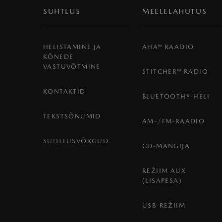
SUHTLUS
MEELELAHUTUS
HELISTAMINE JA
AHA™ RAADIO
KÕNEDE
VASTUVÕTMINE
STITCHER™ RADIO
KONTAKTID
BLUETOOTH®-HELI
TEKSTSÕNUMID
AM-/FM-RAADIO
SUHTLUSVÕRGUD
CD-MÄNGIJA
REŽIIM AUX
(LISAPESA)
USB-REŽIIM