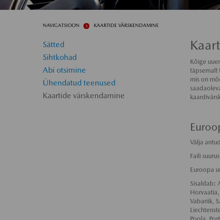
NAVIGATSIOON
KAARTIDE VÄRSKENDAMINE
Kaar
Sätted
Sihtkohad
Kõige uuem
Abi otsimine
täpsemalt 
mis on mõe
Ühendatud teenused
saadaoleva
Kaartide värskendamine
kaardivärs
Euroo
Välja antu
Faili suur
Euroopa uu
Sisaldab: 
Horvaatia,
Vabariik, S
Liechtens
Poola, Por