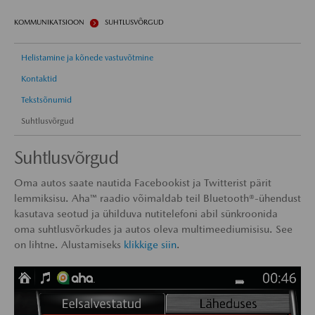
KOMMUNIKATSIOON
SUHTLUSVÕRGUD
Helistamine ja kõnede vastuvõtmine
Kontaktid
Tekstsõnumid
Suhtlusvõrgud
Suhtlusvõrgud
Oma autos saate nautida Facebookist ja Twitterist pärit
lemmiksisu. Aha™ raadio võimaldab teil Bluetooth®-ühendust
kasutava seotud ja ühilduva nutitelefoni abil sünkroonida
oma suhtlusvõrkudes ja autos oleva multimeediumisisu. See
on lihtne. Alustamiseks
klikkige siin
.