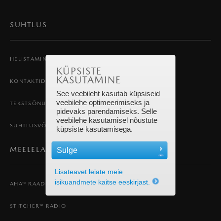
SUHTLUS
HELISTAMINE JA KÕNEDE VASTUVÕTMINE
KÜPSISTE
KASUTAMINE
KONTAKTID
See veebileht kasutab küpsiseid
veebilehe optimeerimiseks ja
TEKSTSÕNUMID
pidevaks parendamiseks. Selle
veebilehe kasutamisel nõustute
SUHTLUSVÕRGUD
küpsiste kasutamisega.
MEELELAHUTUS
Sulge
Lisateavet leiate meie
isikuandmete kaitse eeskirjast.
AHA™ RAADIO
STITCHER™ RADIO