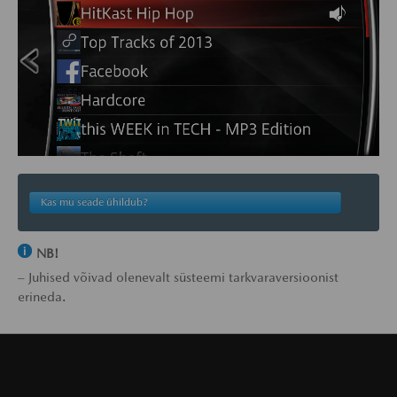
Kas mu seade ühildub?
NB!
– Juhised võivad olenevalt süsteemi tarkvaraversioonist
erineda.