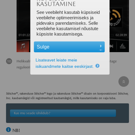
KASUTAMINE
See veebileht kasutab küpsiseid
veebilehe optimeerimiseks ja
pidevaks parendamiseks. Selle
veebilehe kasutamisel nõustute
küpsiste kasutamisega.
Sulge
Lisateavet leiate meie
Helikvaliteedi tasemete reguleerimiseks valige
SÄTTED
. Kasutage
isikuandmete kaitse eeskirjast.
reguleerimiseks multimeediumisisu juhtnuppu.
Stitcher™, rakenduse Stitcher™ logo ja rakenduse Stitcher™ disain on korporatsiooni Stitcher,
Inc. kaubamärgid või registreeritud kaubamärgid, mille kasutamiseks on vaja luba.
Kas mu seade ühildub?
NB!