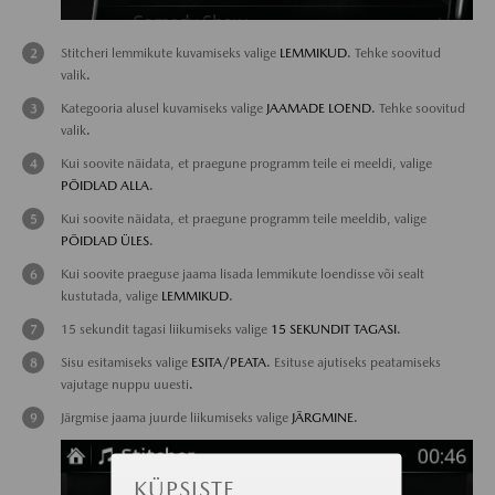
Stitcheri lemmikute kuvamiseks valige
LEMMIKUD
. Tehke soovitud
valik.
Kategooria alusel kuvamiseks valige
JAAMADE LOEND
. Tehke soovitud
valik.
Kui soovite näidata, et praegune programm teile ei meeldi, valige
PÖIDLAD ALLA
.
Kui soovite näidata, et praegune programm teile meeldib, valige
PÖIDLAD ÜLES
.
Kui soovite praeguse jaama lisada lemmikute loendisse või sealt
kustutada, valige
LEMMIKUD
.
15 sekundit tagasi liikumiseks valige
15 SEKUNDIT TAGASI
.
Sisu esitamiseks valige
ESITA/PEATA
. Esituse ajutiseks peatamiseks
vajutage nuppu uuesti.
Järgmise jaama juurde liikumiseks valige
JÄRGMINE
.
KÜPSISTE