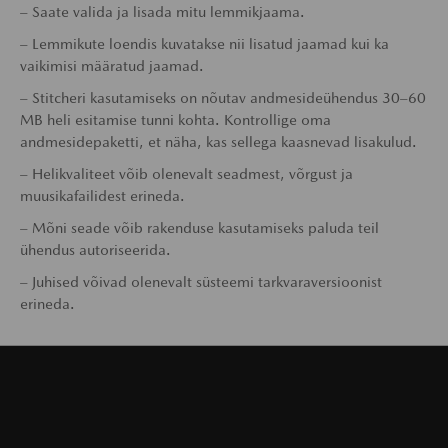
– Saate valida ja lisada mitu lemmikjaama.
– Lemmikute loendis kuvatakse nii lisatud jaamad kui ka
vaikimisi määratud jaamad.
– Stitcheri kasutamiseks on nõutav andmesideühendus 30–60
MB heli esitamise tunni kohta. Kontrollige oma
andmesidepaketti, et näha, kas sellega kaasnevad lisakulud.
– Helikvaliteet võib olenevalt seadmest, võrgust ja
muusikafailidest erineda.
– Mõni seade võib rakenduse kasutamiseks paluda teil
ühendus autoriseerida.
– Juhised võivad olenevalt süsteemi tarkvaraversioonist
erineda.