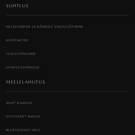
SUHTLUS
HELISTAMINE JA KÕNEDE VASTUVÕTMINE
KONTAKTID
TEKSTSÕNUMID
SUHTLUSVÕRGUD
MEELELAHUTUS
AHA™ RAADIO
STITCHER™ RADIO
BLUETOOTH®-HELI