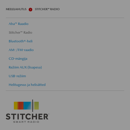
MEELELAHUTUS
STITCHER™ RADIO
Aha™ Raadio
Stitcher™ Radio
Bluetooth®-heli
AM-/FM-raadio
CD-mängija
Režiim AUX (lisapesa)
USB-režiim
Helitugevus ja helisätted