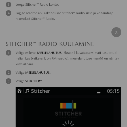
Looge Stitcher™ Radio konto.
Logige seadme abil rakendusse Stitcher™ Radio sisse ja kohandage
rakendust Stitcher™ Radio.
STITCHER™ RADIO KUULAMINE
Valige esilehel
MEELELAHUTUS
. Ekraanil kuvatakse viimati kasutatud
heliallikas (vaikevalik on FM-raadio), meelelahutuse menüü on nähtav
kuva allosas.
Valige
MEELELAHUTUS
.
Valige
STITCHER™
.