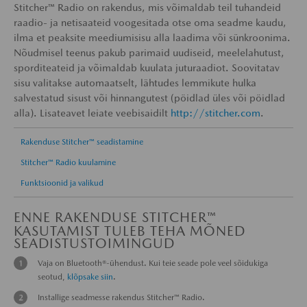
Stitcher™ Radio on rakendus, mis võimaldab teil tuhandeid
raadio- ja netisaateid voogesitada otse oma seadme kaudu,
ilma et peaksite meediumisisu alla laadima või sünkroonima.
Nõudmisel teenus pakub parimaid uudiseid, meelelahutust,
sporditeateid ja võimaldab kuulata juturaadiot. Soovitatav
sisu valitakse automaatselt, lähtudes lemmikute hulka
salvestatud sisust või hinnangutest (pöidlad üles või pöidlad
alla). Lisateavet leiate veebisaidilt
http://stitcher.com
.
Rakenduse Stitcher™ seadistamine
Stitcher™ Radio kuulamine
Funktsioonid ja valikud
ENNE RAKENDUSE STITCHER™
KASUTAMIST TULEB TEHA MÕNED
SEADISTUSTOIMINGUD
Vaja on Bluetooth®-ühendust. Kui teie seade pole veel sõidukiga
seotud,
klõpsake siin
.
Installige seadmesse rakendus Stitcher™ Radio.