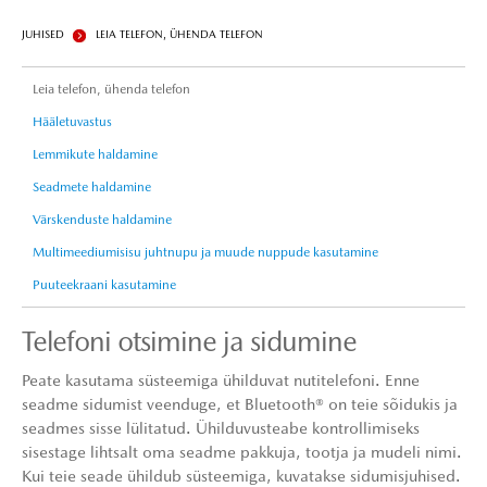
JUHISED
LEIA TELEFON, ÜHENDA TELEFON
Leia telefon, ühenda telefon
Hääletuvastus
Lemmikute haldamine
Seadmete haldamine
Värskenduste haldamine
Multimeediumisisu juhtnupu ja muude nuppude kasutamine
Puuteekraani kasutamine
Telefoni otsimine ja sidumine
Peate kasutama süsteemiga ühilduvat nutitelefoni. Enne
seadme sidumist veenduge, et Bluetooth® on teie sõidukis ja
seadmes sisse lülitatud. Ühilduvusteabe kontrollimiseks
sisestage lihtsalt oma seadme pakkuja, tootja ja mudeli nimi.
Kui teie seade ühildub süsteemiga, kuvatakse sidumisjuhised.