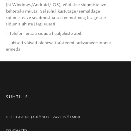
(nt Windows/Android/iOS), võidakse sidumisteave
kehtetuks muuta. Sel juhul kustutage/eemaldage
sidumisteave seadmest ja süsteemist ning lisage see
sidumisjuhiste järgi uuesti.
– Telefoni ei saa siduda hääljuhiste abil.
– Juhised võivad olenevalt süsteemi tarkvaraversioonist
erineda.
SUHTLUS
HELISTAMINE JA KÕNEDE VASTUVÕTMINE
KONTAKTID