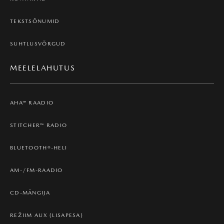
TEKSTSÕNUMID
SUHTLUSVÕRGUD
MEELELAHUTUS
AHA™ RAADIO
STITCHER™ RADIO
BLUETOOTH®-HELI
AM-/FM-RAADIO
CD-MÄNGIJA
REŽIIM AUX (LISAPESA)