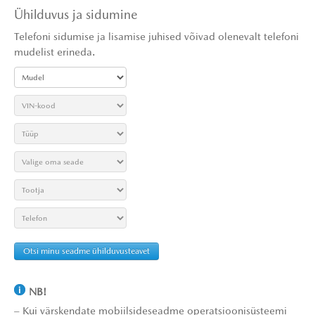
Ühilduvus ja sidumine
Telefoni sidumise ja lisamise juhised võivad olenevalt telefoni
mudelist erineda.
Otsi minu seadme ühilduvusteavet
NB!
– Kui värskendate mobiilsideseadme operatsioonisüsteemi