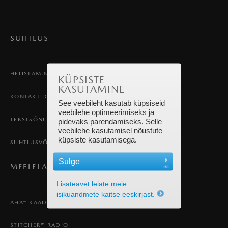
SUHTLUS
HELISTAMINE JA KÕNEDE VASTUVÕTMINE
KÜPSISTE
KASUTAMINE
KONTAKTID
See veebileht kasutab küpsiseid
veebilehe optimeerimiseks ja
TEKSTSÕNUMID
pidevaks parendamiseks. Selle
veebilehe kasutamisel nõustute
küpsiste kasutamisega.
SUHTLUSVÕRGUD
Sulge
MEELELAHUTUS
Lisateavet leiate meie
isikuandmete kaitse eeskirjast.
AHA™ RAADIO
STITCHER™ RADIO