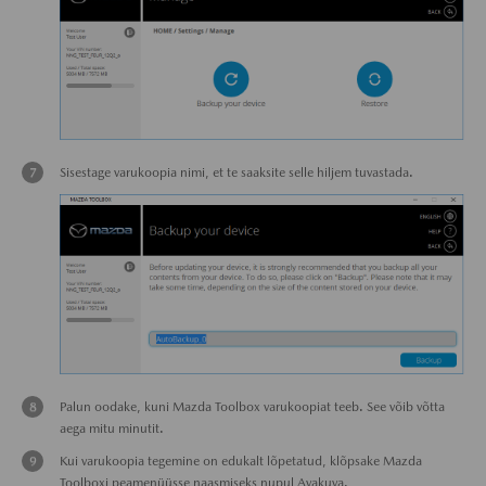
Sisestage varukoopia nimi, et te saaksite selle hiljem tuvastada.
Palun oodake, kuni Mazda Toolbox varukoopiat teeb. See võib võtta
aega mitu minutit.
Kui varukoopia tegemine on edukalt lõpetatud, klõpsake Mazda
Toolboxi peamenüüsse naasmiseks nupul Avakuva.