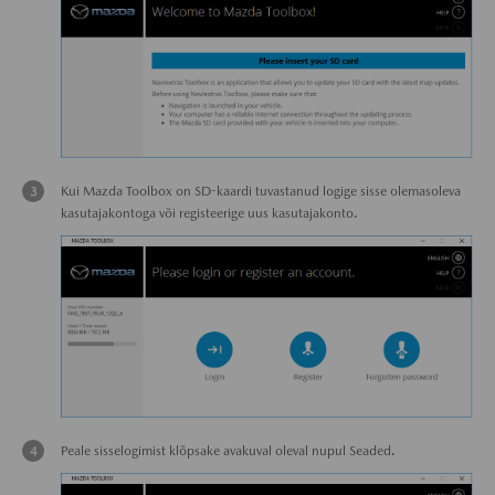
Kui Mazda Toolbox on SD-kaardi tuvastanud logige sisse olemasoleva
kasutajakontoga või registeerige uus kasutajakonto.
Peale sisselogimist klõpsake avakuval oleval nupul Seaded.