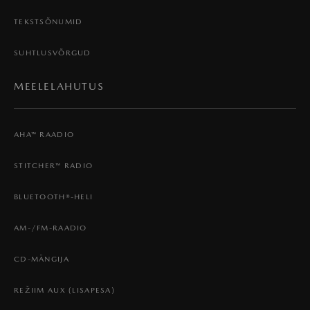
TEKSTSÕNUMID
SUHTLUSVÕRGUD
MEELELAHUTUS
AHA™ RAADIO
STITCHER™ RADIO
BLUETOOTH®-HELI
AM-/FM-RAADIO
CD-MÄNGIJA
REŽIIM AUX (LISAPESA)