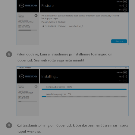
Palun oodake, kuni allalaadimise ja installimise toimingud on
lõppenud. See võib võtta aega mitu minutit.
Kui taastamistoiming on lõppenud, klõpsake peamenüüsse naasmiseks
nupul Avakuva.