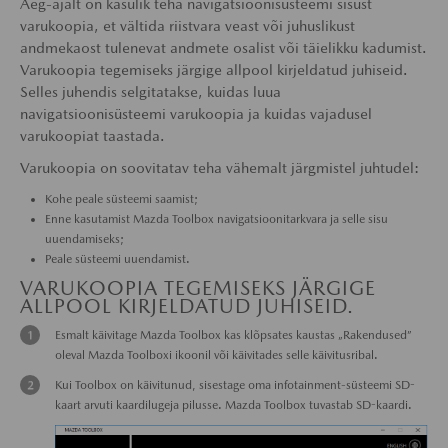
Aeg-ajalt on kasulik teha navigatsioonisüsteemi sisust
varukoopia, et vältida riistvara veast või juhuslikust
andmekaost tulenevat andmete osalist või täielikku kadumist.
Varukoopia tegemiseks järgige allpool kirjeldatud juhiseid.
Selles juhendis selgitatakse, kuidas luua
navigatsioonisüsteemi varukoopia ja kuidas vajadusel
varukoopiat taastada.
Varukoopia on soovitatav teha vähemalt järgmistel juhtudel:
Kohe peale süsteemi saamist;
Enne kasutamist Mazda Toolbox navigatsioonitarkvara ja selle sisu
uuendamiseks;
Peale süsteemi uuendamist.
VARUKOOPIA TEGEMISEKS JÄRGIGE
ALLPOOL KIRJELDATUD JUHISEID.
Esmalt käivitage Mazda Toolbox kas klõpsates kaustas „Rakendused”
oleval Mazda Toolboxi ikoonil või käivitades selle käivitusribal.
Kui Toolbox on käivitunud, sisestage oma infotainment-süsteemi SD-
kaart arvuti kaardilugeja pilusse. Mazda Toolbox tuvastab SD-kaardi.