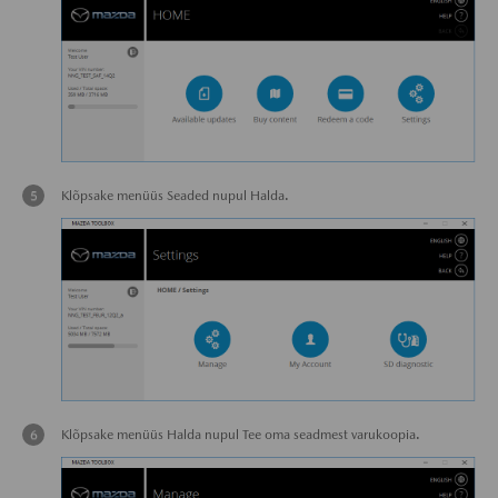
Klõpsake menüüs Seaded nupul Halda.
Klõpsake menüüs Halda nupul Tee oma seadmest varukoopia.