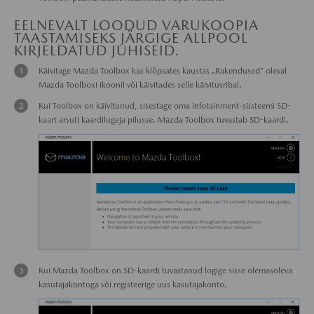
EELNEVALT LOODUD VARUKOOPIA
TAASTAMISEKS JÄRGIGE ALLPOOL
KIRJELDATUD JUHISEID.
Käivitage Mazda Toolbox kas klõpsates kaustas „Rakendused” oleval
Mazda Toolboxi ikoonil või käivitades selle käivitusribal.
Kui Toolbox on käivitunud, sisestage oma infotainment-süsteemi SD-
kaart arvuti kaardilugeja pilusse. Mazda Toolbox tuvastab SD-kaardi.
Kui Mazda Toolbox on SD-kaardi tuvastanud logige sisse olemasoleva
kasutajakontoga või registeerige uus kasutajakonto.