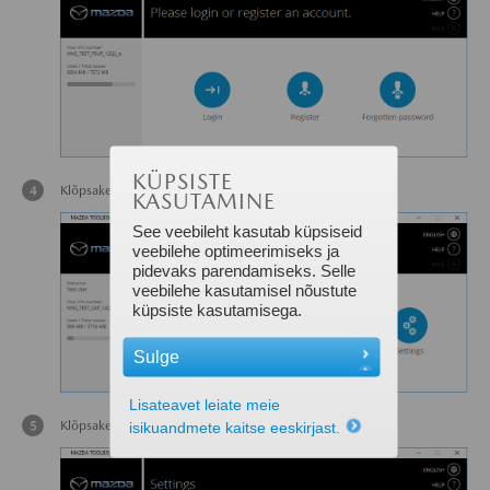
KÜPSISTE
Klõpsake avakuval nupul Seaded.
KASUTAMINE
See veebileht kasutab küpsiseid
veebilehe optimeerimiseks ja
pidevaks parendamiseks. Selle
veebilehe kasutamisel nõustute
küpsiste kasutamisega.
Sulge
Lisateavet leiate meie
Klõpsake menüüs Seaded nupul Halda.
isikuandmete kaitse eeskirjast.