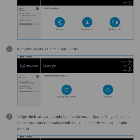
Klõpsake menüüs Halda nupul Taasta.
Valige nimistust varukoopia ja klõpsake nupul Taasta. Pange tähele, et
saate oma seadet taastada ainult siis, kui olete eelnevalt varukoopia
loonud.