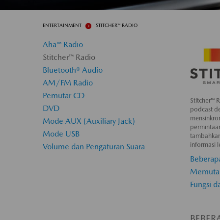
ENTERTAINMENT
STITCHER™ RADIO
Aha™ Radio
Stitcher™ Radio
Bluetooth® Audio
AM/FM Radio
Pemutar CD
Stitcher™ 
DVD
podcast d
mensinkron
Mode AUX (Auxiliary Jack)
permintaan
Mode USB
tambahkan
informasi l
Volume dan Pengaturan Suara
Beberap
Memutar
Fungsi d
BEBER