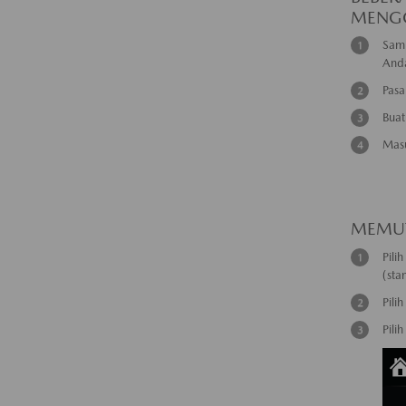
MENGG
Samb
And
Pasa
Buat
Masu
MEMUT
Pilih
(sta
Pilih
Pilih