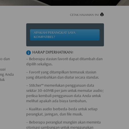
CETAK HALAMAN INI
APAKAH PERANGKAT SAYA
KOMPATIBEL?
HARAP DIPERHATIKAN:
io dan
– Beberapa stasiun favorit dapat ditambah dan
dipilih sekaligus.
suai
– Favorit yang ditampilkan termasuk stasiun
ang Anda
yang ditambahkan dan diatur secara standar.
tuk
– Stitcher™ memerlukan penggunaan data
sekitar 30-60MB per jam untuk memutar audio;
periksa kembali penggunaan data Anda untuk
melihat apakah ada biaya tambahan.
– Kualitas audio berbeda-beda untuk setiap
perangkat, jaringan, dan file musik.
– Beberapa perangkat mungkin akan meminta
otorisasi sambungan untuk menggunakan