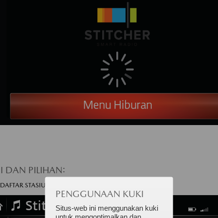
I DAN PILIHAN:
DAFTAR STASIUN
untuk menampilkan stasiun. Buat pilihan.
PENGGUNAAN KUKI
Situs-web ini menggunakan kuki
untuk mengoptimalkan dan