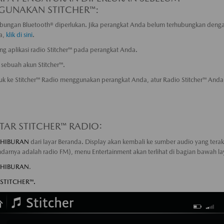
UNAKAN STITCHER™:
ungan Bluetooth® diperlukan. Jika perangkat Anda belum terhubungkan deng
a,
klik di sini
.
ng aplikasi radio Stitcher™ pada perangkat Anda.
 sebuah akun Stitcher™.
k ke Stitcher™ Radio menggunakan perangkat Anda, atur Radio Stitcher™ Anda
AR STITCHER™ RADIO:
HIBURAN
dari layar Beranda. Display akan kembali ke sumber audio yang terak
ndarnya adalah radio FM), menu Entertainment akan terlihat di bagian bawah la
HIBURAN
.
STITCHER™.