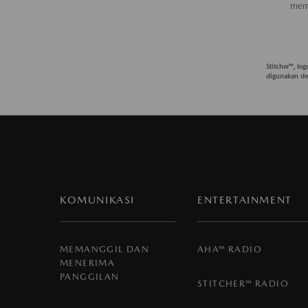
mem
Stitcher™, lo
digunakan de
KOMUNIKASI
ENTERTAINMENT
MEMANGGIL DAN
AHA™ RADIO
MENERIMA
PANGGILAN
STITCHER™ RADIO