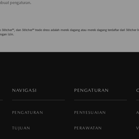
buat pengaturan.
go Stitcher™, dan Stitcher™ trade dress adalah merek dagang atau merek dagang terdaftar dari Stitcher 
ngan izin.
NAVIGASI
PENGATURAN
PENGATURAN
PENYESUAIAN
TUJUAN
PERAWATAN