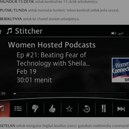
MUNDUR 15 DETIK
untuk kembali ke 15 detik sebelumnya.
PUTAR/TUNDA
untuk memutar konten; tekan kembali untuk jeda sesaat.
BERIKUTNYA
untuk ke chanel stasiun selanjutnya.
SETELAN
untuk mengatur tingkat kualitas suara; gunakan multimedia command