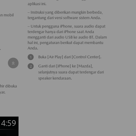
aplikasi ini.
– Instruksi yang diberikan mungkin berbeda,
an mobil
tergantung dari versi software sistem Anda.
– Untuk pengguna iPhone, suara audio dapat
terdengar hanya dari iPhone saat Anda
mengganti dari audio USB ke audio BT. Dalam
hal ini, pengaturan berikut dapat membantu
Anda.
.
Buka [Air Play] dari [Control Center].
Ganti dari [iPhone] ke [Mazda],
selanjutnya suara dapat terdengar dari
speaker kendaraan.
hir dibuka
yar.