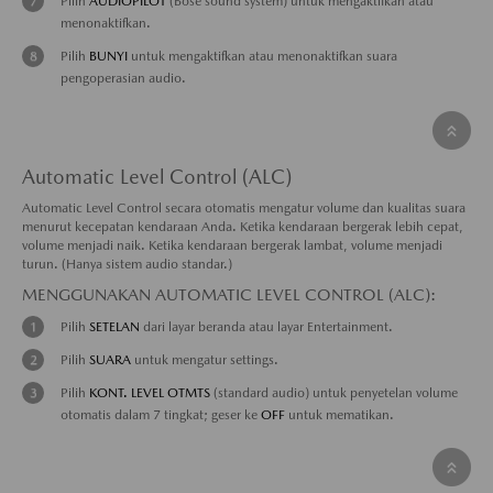
Pilih
AUDIOPILOT
(Bose sound system) untuk mengaktifkan atau
menonaktifkan.
Pilih
BUNYI
untuk mengaktifkan atau menonaktifkan suara
pengoperasian audio.
Automatic Level Control (ALC)
Automatic Level Control secara otomatis mengatur volume dan kualitas suara
menurut kecepatan kendaraan Anda. Ketika kendaraan bergerak lebih cepat,
volume menjadi naik. Ketika kendaraan bergerak lambat, volume menjadi
turun. (Hanya sistem audio standar.)
MENGGUNAKAN AUTOMATIC LEVEL CONTROL (ALC):
Pilih
SETELAN
dari layar beranda atau layar Entertainment.
Pilih
SUARA
untuk mengatur settings.
Pilih
KONT. LEVEL OTMTS
(standard audio) untuk penyetelan volume
otomatis dalam 7 tingkat; geser ke
OFF
untuk mematikan.