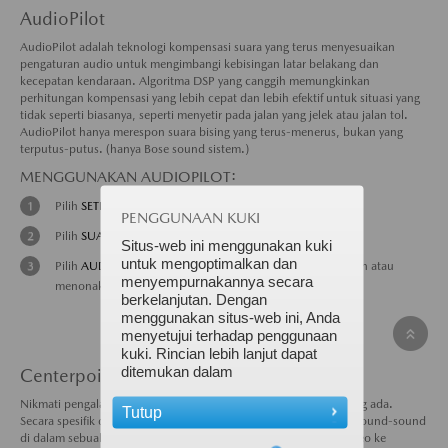
AudioPilot
AudioPilot adalah teknologi kompensasi suara yang terus menyesuaikan
pengaturan audio untuk mengimbangi kebisingan latar belakang dan
kecepatan kendaraan. Algoritma DSP yang canggih memungkinkan
perhitungan kompensasi yang lebih cepat dan lebih efektif untuk situasi yang
tidak seperti biasanya, seperti menyetir pada jalan yang jelek atau jalan tol.
AudioPilot hanya merespon suara bising yang terus-menerus, bukan yang
terputus-putus. (hanya Bose sound sistem.)
MENGGUNAKAN AUDIOPILOT:
Pilih
SETELAN
dari layar Beranda atau Entertainment.
PENGGUNAAN KUKI
Pilih
SUARA
untuk mengatur suara.
Situs-web ini menggunakan kuki
untuk mengoptimalkan dan
Pilih
AUDIOPILOT
(Bose sound system) untuk mengaktifkan atau
menyempurnakannya secara
menonaktifkan.
berkelanjutan. Dengan
menggunakan situs-web ini, Anda
menyetujui terhadap penggunaan
kuki. Rincian lebih lanjut dapat
ditemukan dalam
Centerpoint
Nikmati pengalaman Bose surround-sound dari CD dan MP3 yang ada.
Tutup
Secara spesifik dibuat untuk memenuhi permintaan unik dari surround-sound
di dalam sebuah kendaraan; Centerpoint mengonversi sinyal stereo ke