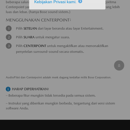
Kebijakan Privasi kami.
beberapa saluran, sehingga suara yang dihasilkan lebih presisi. Algoritma
Centerpoint yang canggih secara bersamaan menghasilkan suara yang lebih
luas dan lebar. (hanya Bose sound sistem.)
MENGGUNAKAN CENTERPOINT:
Pilih
SETELAN
dari layar beranda atau layar Entertainment.
Pilih
SUARA
untuk mengatur suara.
Pilih
CENTERPOINT
untuk mengaktifkan atau menonaktifkan
penyetelan surround-sound secara otomatis.
AudioPilot dan Centerpoint adalah merk dagang terdaftar milik Bose Corporation.
HARAP DIPERHATIKAN:
– Beberapa fitur mungkin tidak tersedia pada semua sistem.
– Instruksi yang diberikan mungkin berbeda, tergantung dari versi sistem
software Anda.