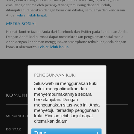
SMS (Short Message Service), MMS (Multimedia Messaging Service), dan
email yang diterima oleh perangkat yang terhubung dapat diunduh,
ditampilkan, dibacakan dengan keras dan dibalas, semuanya dari kendaraan
Anda.
Pelajari lebih lanjut.
MEDIA SOSIAL
Nikmati konten favorit Anda dari Facebook dan Twitter pada kendaraan Anda.
Dengan Aha™ Radio, Anda dapat mensinkronkan pengalaman sosial media
Anda dengan kendaraan menggunakan smartphone terhubung Anda dengan
koneksi Bluetooth®.
Pelajari lebih lanjut.
PENGGUNAAN KUKI
Situs-web ini menggunakan kuki
untuk mengoptimalkan dan
menyempurnakannya secara
KOMUNIKASI
berkelanjutan. Dengan
menggunakan situs-web ini, Anda
menyetujui terhadap penggunaan
kuki. Rincian lebih lanjut dapat
MEMANGGIL DAN MENERIMA PANGGILAN
ditemukan dalam
KONTAK
Tutup