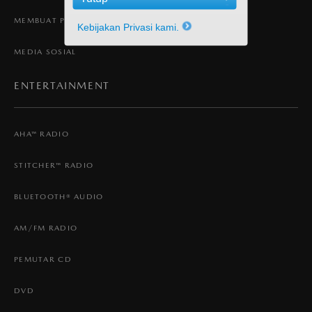
MEMBUAT PESAN DAN EMAIL
Kebijakan Privasi kami.
MEDIA SOSIAL
ENTERTAINMENT
AHA™ RADIO
STITCHER™ RADIO
BLUETOOTH® AUDIO
AM/FM RADIO
PEMUTAR CD
DVD