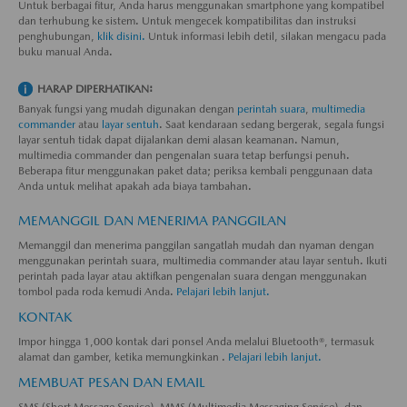
Untuk berbagai fitur, Anda harus menggunakan smartphone yang kompatibel
dan terhubung ke sistem. Untuk mengecek kompatibilitas dan instruksi
penghubungan,
klik disini.
Untuk informasi lebih detil, silakan mengacu pada
buku manual Anda.
HARAP DIPERHATIKAN:
Banyak fungsi yang mudah digunakan dengan
perintah suara
,
multimedia
commander
atau
layar sentuh
. Saat kendaraan sedang bergerak, segala fungsi
layar sentuh tidak dapat dijalankan demi alasan keamanan. Namun,
multimedia commander dan pengenalan suara tetap berfungsi penuh.
Beberapa fitur menggunakan paket data; periksa kembali penggunaan data
Anda untuk melihat apakah ada biaya tambahan.
MEMANGGIL DAN MENERIMA PANGGILAN
Memanggil dan menerima panggilan sangatlah mudah dan nyaman dengan
menggunakan perintah suara, multimedia commander atau layar sentuh. Ikuti
perintah pada layar atau aktifkan pengenalan suara dengan menggunakan
tombol pada roda kemudi Anda.
Pelajari lebih lanjut.
KONTAK
Impor hingga 1,000 kontak dari ponsel Anda melalui Bluetooth®, termasuk
alamat dan gamber, ketika memungkinkan .
Pelajari lebih lanjut.
MEMBUAT PESAN DAN EMAIL