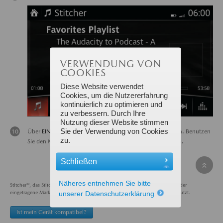
VERWENDUNG VON
COOKIES
Diese Website verwendet
Cookies, um die Nutzererfahrung
kontinuierlich zu optimieren und
zu verbessern. Durch Ihre
Nutzung dieser Website stimmen
Sie der Verwendung von Cookies
Über
EINSTELLUNGEN
können Sie die Tonqualität anpassen. Benutzen
zu.
Sie den Multi Commander, um Anpassungen vorzunehmen.
Schließen
Näheres entnehmen Sie bitte
Stitcher™, das Stitcher™ Logo, und die Stitcher™ Marke sind Markenzeichen oder
eingetragene Markenzeichen von Stitcher, Inc. und werden mit Erlaubnis genutzt.
unserer Datenschutzerklärung
Ist mein Gerät kompatibel?