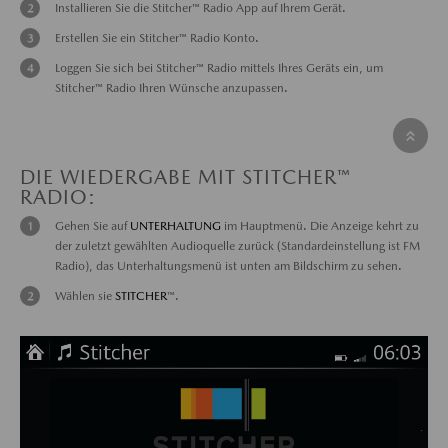
Installieren Sie die Stitcher™ Radio App auf Ihrem Gerät.
Erstellen Sie ein Stitcher™ Radio Konto.
Loggen Sie sich bei Stitcher™ Radio mittels Ihres Geräts ein, um
Stitcher™ Radio Ihren Wünsche anzupassen.
DIE WIEDERGABE MIT STITCHER™
RADIO:
Gehen Sie auf
UNTERHALTUNG
im Hauptmenü. Die Anzeige kehrt zu
der zuletzt gewählten Audioquelle zurück (Standardeinstellung ist FM
Radio), das Unterhaltungsmenü ist unten am Bildschirm zu sehen.
Wählen sie
STITCHER
™.