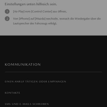
Einstellungen unten hilfreich sein.
[Air Play] vom [Control Center] aus öffnen.
Von [iPhone] auf [Mazda] wechseln, wonach die Wiedergabe über die
Lautsprecher des Fahrzeugs erfolgt.
KOMMUNIKATION
EINEN ANRUF TÄTIGEN ODER EMPFANGEN
KONTAKTE
SMS UND E-MAILS SCHREIBEN