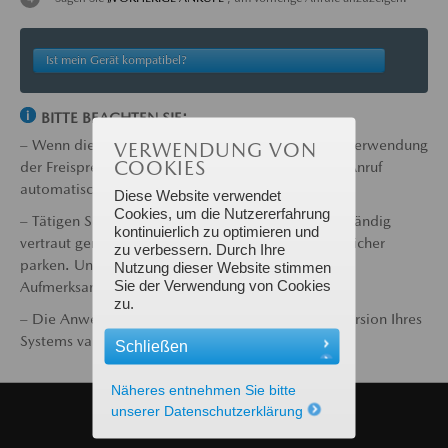
Ist mein Gerät kompatibel?
BITTE BEACHTEN SIE:
– Wenn die Zündung während eines Anrufs unter Verwendung
VERWENDUNG VON
COOKIES
der Freisprechfunktion ausgeschaltet ist, wird der Anruf
automatisch zum Mobiltelefon weitergeleitet.
Diese Website verwendet
Cookies, um die Nutzererfahrung
– Tätigen Sie, bis Sie sich mit den Vorgängen vollständig
kontinuierlich zu optimieren und
vertraut gemacht haben, alle Anrufe während Sie sicher
zu verbessern. Durch Ihre
parken. Und widmen Sie ansonsten Ihre volle
Nutzung dieser Website stimmen
Sie der Verwendung von Cookies
Aufmerksamkeit dem Fahren und dem Verkehr.
zu.
– Die Anweisungen können je nach der Softwareversion Ihres
Systems variieren.
Schließen
Näheres entnehmen Sie bitte
unserer Datenschutzerklärung