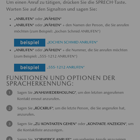
Um einen Anruf zu tätigen, drücken Sie die SPRECH-Taste.
Warten Sie auf den Signalton und sagen Sie:
„ANRUFEN“
oder
„WÄHLEN“
„ANRUFEN“
oder
„WÄHLEN“
+ den Namen der Person, die Sie anrufen
möchten (zum Beispiel: „Jochen Schmid ANRUFEN“)
„JOCHEN SCHMID ANRUFEN“
„ANRUFEN“
oder
„WÄHLEN“
+ die Nummer, die Sie anrufen möchten
(zum Beispiel: „555-1212 ANRUFEN“)
„555-1212 ANRUFEN“
FUNKTIONEN UND OPTIONEN DER
SPRACHERKENNUNG:
Sagen Sie
„WAHLWIEDERHOLUNG“
, um den letzten angerufenen
Kontakt erneut anzurufen.
Sagen Sie
„RÜCKRUF“
, um die letzte Person, die Sie angerufen hat,
anzurufen.
Sagen Sie
„ZU KONTAKTEN GEHEN“
oder
„KONTAKTE ANZEIGEN“
, um
die Kontaktliste anzuzeigen.
Sagen Sie
„VORHERIGE ANRUFE“
, um vorherige Anrufe anzuzeigen.