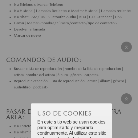
Ir a Teléfono o Marcar Teléfono
Ir a Historial | Llamadas Recientes o Mostrar Historial | Llamadas recientes
Ir a Aha™ | AM/FM | Bluetooth® Audio | AUX | CD | Stitcher™ | USB
Llamar | Marcar <nombre/número/contacto/tipo de contacto>
Devolver la llamada
Marcar de nuevo
COMANDOS DE AUDIO:
Buscar <lista de reproducción | nombre de la lista de reproducción |
artista |nombre del artista | álbum | género | carpeta>
Reproducir <canción | lista de reproducción | artista | álbum | género |
audiolibro | podcast>
PASAR DE ENTRETENIMIENTO A OTRA
USO DE COOKIES
ÁREA:
En este sitio web se usan cookies
Ir a Entretenimiento
para optimizarlo y mejorarlo
Ir a Aha™ o Radio Aha™
continuamente. Al utilizar este sitio