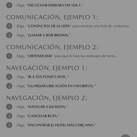
Diga, "
ESCUCHAR EMISORA FM 104.1.
"
COMUNICACIÓN, EJEMPLO 1:
Diga, "
CONTACTOS DE LA LISTA
" para mostrar una lista de contactos.
Diga, "
LLAMAR A BOB BROWN.
"
COMUNICACIÓN, EJEMPLO 2:
Diga, "
OBTENER SMS
" para que le lean los mensajes de texto.
NAVEGACIÓN, EJEMPLO 1:
Diga, "
IR A 555 POND'S WAY.
"
Diga, "
GUARDAR UBICACIÓN EN FAVORITOS."
NAVEGACIÓN, EJEMPLO 2:
Diga, "
NAVEGAR A JACKSON.
"
Diga, "
CANCELAR RUTA.
"
Diga, "
ENCONTRAR EL HOTEL MÁS CERCANO.
"