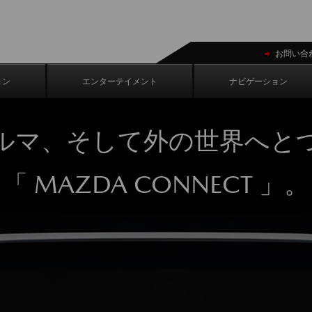
お問い合
ョン
エンターテイメント
ナビゲーション
ルマ、そして外の世界へと
「 MAZDA CONNECT 」。
ネットラジオ、
長距離ドラ
オーディオ、
h®
っとしたお
ディオ、
さらに見る。
AM/FM
ど、ナビゲ
ど多彩なメディ
ステムが目