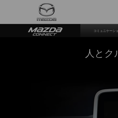
コミュニケーシ
人とク
インター
Bluetoot
オー
USB
ラジオな