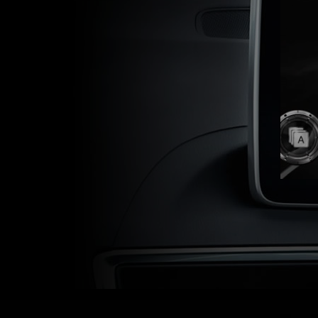
アをお楽
さ
や燃費モニター
ド
i-DM
(
ライブモニター
、メン
)
テナンス時期やウォーニ
ングガイダンスでドライ
ブをサポート。
さらに見る。