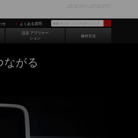
わせ
よくある質問
設定 アプリケー
操作方法
ション
つながる
イブやちょ
出かけな
ーションシ
的地への到