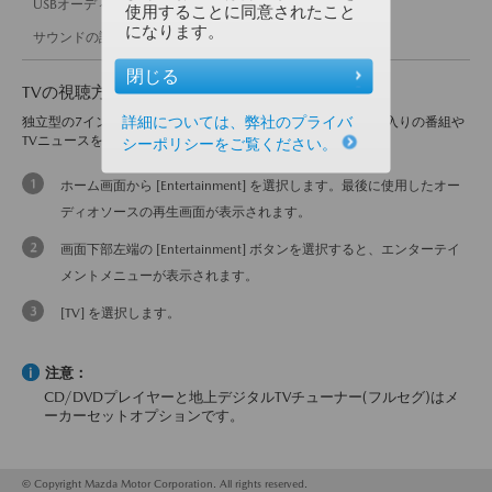
USBオーディオ
使用することに同意されたこと
になります。
サウンドの設定
閉じる
TVの視聴方法：
詳細については、弊社のプライバ
独立型の7インチディスプレイで快適視聴！簡単操作でお気に入りの番組や
TVニュースをお楽しみいただけます。
シーポリシーをご覧ください。
ホーム画面から [Entertainment] を選択します。最後に使用したオー
ディオソースの再生画面が表示されます。
画面下部左端の [Entertainment] ボタンを選択すると、エンターテイ
メントメニューが表示されます。
[TV] を選択します。
注意：
CD/DVDプレイヤーと地上デジタルTVチューナー(フルセグ)はメ
ーカーセットオプションです。
© Copyright Mazda Motor Corporation. All rights reserved.