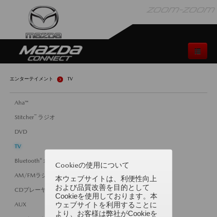
エンターテイメント
TV
A
ha
™
™
S
titcher
ラジオ
DVD
TV
®
B
luetooth
オーディオ
Cookieの使用について
AM/FMラジオ
本ウェブサイトは、利便性向上
および品質改善を目的として
CDプレーヤー
Cookieを使用しております。本
ウェブサイトを利用することに
AUX
より、お客様は弊社がCookieを